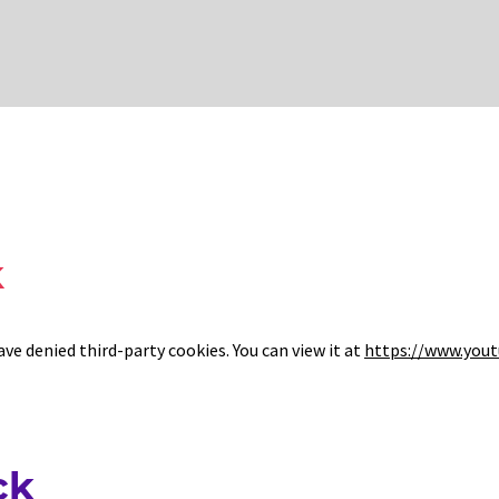
k
e denied third-party cookies. You can view it at
https://www.you
ck