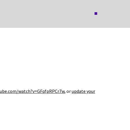
tube.com/watch?v=GFqfpRPCr7w
, or
update your