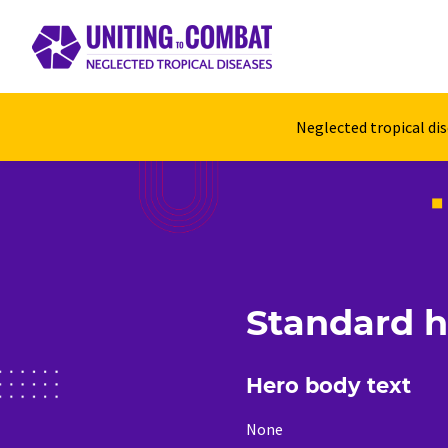
Neglected tropical di
Standard he
Hero body text
None