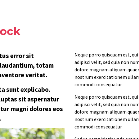
lock
tus error sit
Neque porro quisquam est, qui
adipisci velit, sed quia non n
laudantium, totam
dolore magnam aliquam quaera
nventore veritat.
nostrum exercitationem ullam c
commodi consequatur.
ta sunt explicabo.
Neque porro quisquam est, qui
uptas sit aspernatur
adipisci velit, sed quia non n
ntur magni dolores eos
dolore magnam aliquam quaera
.
nostrum exercitationem ullam c
commodi consequatur.
Sed ut perspiciatis unde omnis