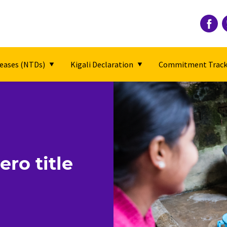
seases (NTDs)
Kigali Declaration
Commitment Track
ro title