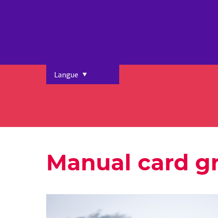
Langue
Manual card g