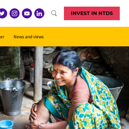
INVEST IN NTDS
er
News and views